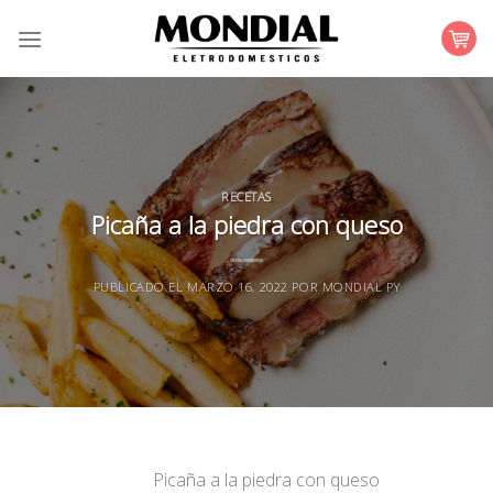
Skip
to
content
RECETAS
Picaña a la piedra con queso
PUBLICADO EL
MARZO 16, 2022
POR
MONDIAL PY
Picaña a la piedra con queso