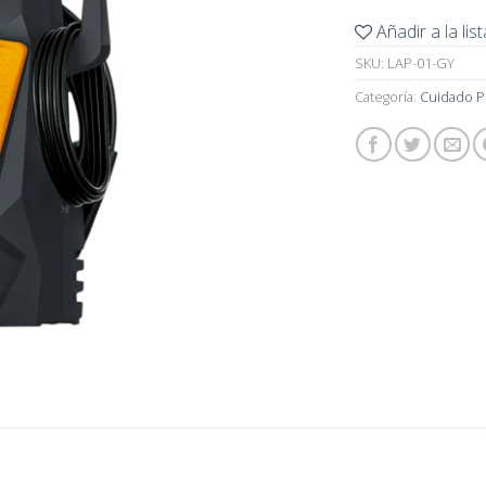
Añadir a la li
SKU:
LAP-01-GY
Categoría:
Cuidado P