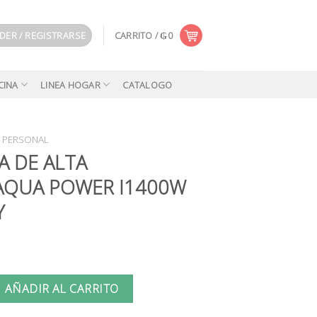
DER / REGISTRARSE
CARRITO /
₲
0
CINA
LINEA HOGAR
CATALOGO
 PERSONAL
A DE ALTA
AQUA POWER I1400W
Y
A PRESIONAQUA POWER I1400W LAP-01-GY cantidad
AÑADIR AL CARRITO