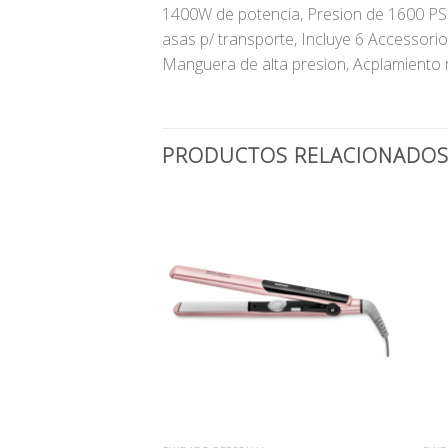
1400W de potencia, Presion de 1600 PSI
asas p/ transporte, Incluye 6 Accessorio
Manguera de alta presion, Acplamiento 
PRODUCTOS RELACIONADO
Añadir
Añadir
a la
a la
lista
lista
de
de
deseos
deseos