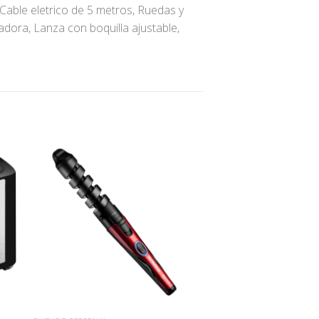
able eletrico de 5 metros, Ruedas y
adora, Lanza con boquilla ajustable,
ir
Añadir
a
a la
ta
lista
de
os
deseos