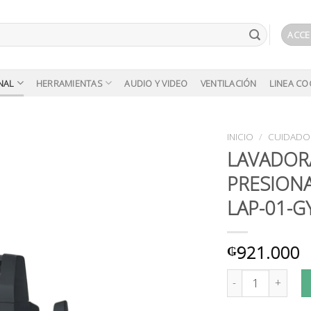
ACCE
NAL
HERRAMIENTAS
AUDIO Y VIDEO
VENTILACIÓN
LINEA CO
INICIO
/
CUIDADO
LAVADOR
PRESION
Añadir
a la
LAP-01-G
lista de
deseos
921.000
₲
LAVADORA DE ALT