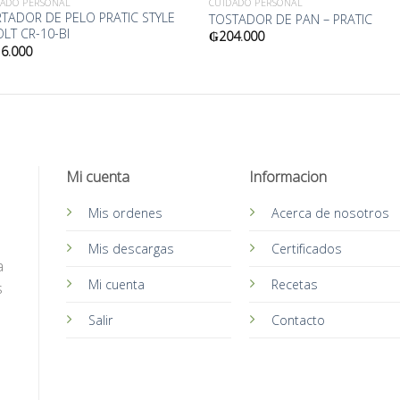
DADO PERSONAL
CUIDADO PERSONAL
TADOR DE PELO PRATIC STYLE
TOSTADOR DE PAN – PRATIC
OLT CR-10-BI
₲
204.000
6.000
Mi cuenta
Informacion
Mis ordenes
Acerca de nosotros
Mis descargas
Certificados
a
Mi cuenta
Recetas
s
Salir
Contacto