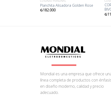
AL
CUIDADO PERSONAL
CUI
A ELECTRICAGRAND
COR
Planchita Alisadora Golden Rose
BIV
₲
182.000
₲
11
Mondial es una empresa que ofrece un
línea completa de productos con énfasi
en diseño moderno, calidad y precio
adecuado.