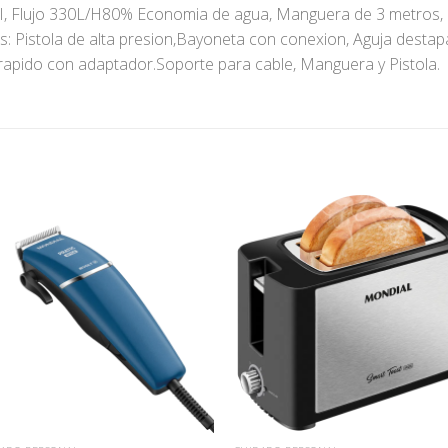
, Flujo 330L/H80% Economia de agua, Manguera de 3 metros, C
s: Pistola de alta presion,Bayoneta con conexion, Aguja destap
rapido con adaptador.Soporte para cable, Manguera y Pistola.
S
Añadir
Añad
a la
a l
lista
lis
de
de
deseos
dese