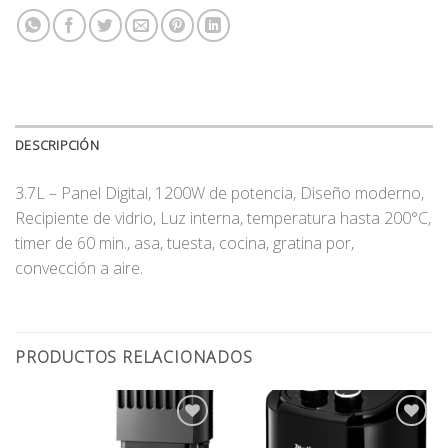
DESCRIPCIÓN
3.7L – Panel Digital, 1200W de potencia, Diseño moderno,
Recipiente de vidrio, Luz interna, temperatura hasta 200°C,
timer de 60 min., asa, tuesta, cocina, gratina por,
convección a aire.
PRODUCTOS RELACIONADOS