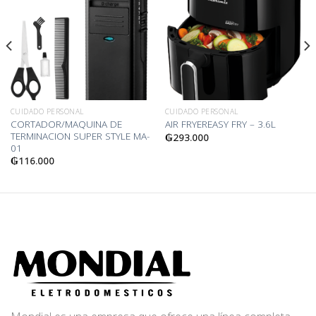
Añadir
Añadir
a la
a la
lista
lista
de
de
deseos
deseos
CUIDADO PERSONAL
CUIDADO PERSONAL
CORTADOR/MAQUINA DE
AIR FRYEREASY FRY – 3.6L
TERMINACION SUPER STYLE MA-
₲
293.000
01
₲
116.000