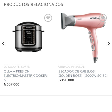
PRODUCTOS RELACIONADOS
Añadir
Añadir
a la
a la
lista
lista
de
de
deseos
deseos
CUIDADO PERSONAL
CUIDADO PERSONAL
OLLA A PRESION
SECADOR DE CABELOS
ELECTRICAMASTER COOKER –
GOLDEN ROSE – 2000W SC-32
5L
₲
198.000
₲
657.000