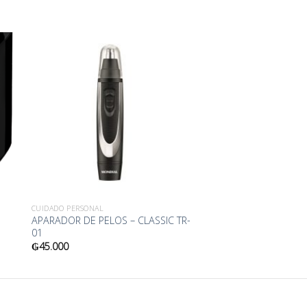
ir
Añadir
a
a la
ta
lista
de
os
deseos
CUIDADO PERSONAL
APARADOR DE PELOS – CLASSIC TR-
01
₲
45.000