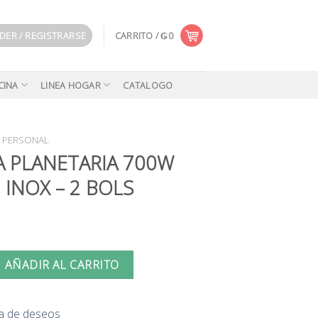
DER / REGISTRARSE
CARRITO /
₲
0
CINA
LINEA HOGAR
CATALOGO
 PERSONAL
A PLANETARIA 700W
INOX – 2 BOLS
RIA 700W PREMIUM INOX - 2 BOLS cantidad
AÑADIR AL CARRITO
sta de deseos