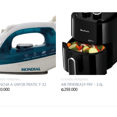
S
Añadir
Añad
a la
a l
lista
lis
de
de
deseos
dese
DADO PERSONAL
CUIDADO PERSONAL
NCHA A VAPOR PRATIC F-32
AIR FRYEREASY FRY – 3.6L
0.000
₲
293.000