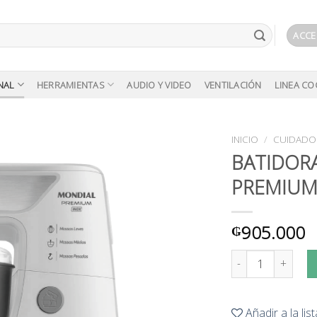
ACCE
NAL
HERRAMIENTAS
AUDIO Y VIDEO
VENTILACIÓN
LINEA CO
INICIO
/
CUIDADO
BATIDOR
PREMIUM 
Añadir
a la
lista de
deseos
905.000
₲
BATIDORA PLANETA
Añadir a la li