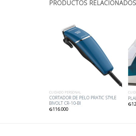
PRODUCTOS RELACIONADO
Añadir
Añadir
a la
a la
lista
lista
de
de
deseos
deseos
AL
CUIDADO PERSONAL
CUI
CABELOS GOLDEN
CORTADOR DE PELO PRATIC STYLE
PLA
 SC-32
BIVOLT CR-10-BI
₲
12
₲
116.000