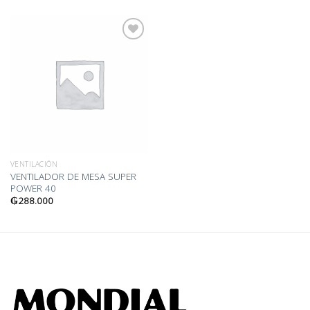
Añadir
a la
lista
de
deseos
VENTILACIÓN
VENTILADOR DE MESA SUPER
POWER 40
₲
288.000