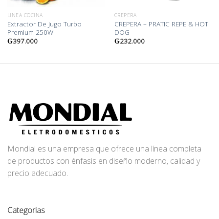
LINEA COCINA
CREPERA
Extractor De Jugo Turbo
CREPERA – PRATIC REPE & HOT
Premium 250W
DOG
₲
397.000
₲
232.000
Mondial es una empresa que ofrece una línea completa
de productos con énfasis en diseño moderno, calidad y
precio adecuado.
Categorias