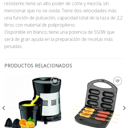
resistente tiene un alto poder de corte y mezcla, sin
mencionar que no se oxida. Tiene dos velocidades más
una función de pulsación, capacidad total de la taza de 2,2
litros con material de polipropileno.
Disponible en blanco, tiene una potencia de 550W que
será de gran ayuda en la preparación de recetas más
pesadas.
PRODUCTOS RELACIONADOS
Añadir
Añadir
a la
a la
lista
lista
de
de
deseos
deseos